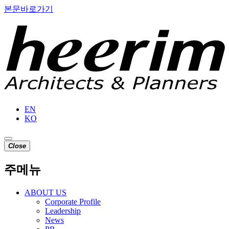
본문바로가기
EN
KO
C
l
o
s
e
주메뉴
ABOUT US
Corporate Profile
Leadership
News