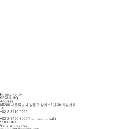
Privacy Policy
SEOUL HQ
Address
05288 서울특별시 강동구 상일로6길 39 희림건축
Tel
+82-2-3410-9000
+82-2-3490-8500(International call)
SUPPORT
General Inquiries
webmaster@heerim.com