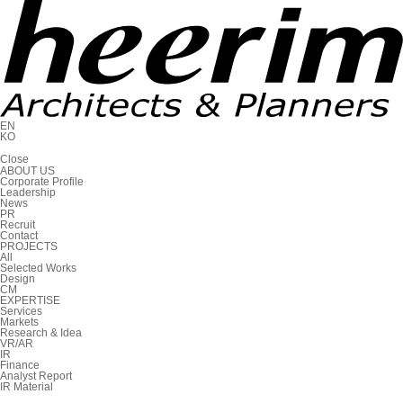
EN
KO
C
l
o
s
e
ABOUT US
Corporate Profile
Leadership
News
PR
Recruit
Contact
PROJECTS
All
Selected Works
Design
CM
EXPERTISE
Services
Markets
Research & Idea
VR/AR
IR
Finance
Analyst Report
IR Material