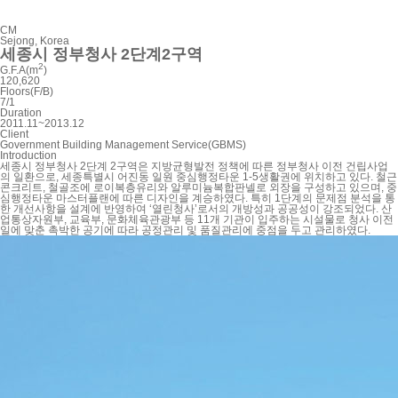
CM
Sejong, Korea
세종시 정부청사 2단계2구역
2
G.F.A(m
)
120,620
Floors(F/B)
7/1
Duration
2011.11~2013.12
Client
Government Building Management Service(GBMS)
Introduction
세종시 정부청사 2단계 2구역은 지방균형발전 정책에 따른 정부청사 이전 건립사업
의 일환으로, 세종특별시 어진동 일원 중심행정타운 1-5생활권에 위치하고 있다. 철근
콘크리트, 철골조에 로이복층유리와 알루미늄복합판넬로 외장을 구성하고 있으며, 중
심행정타운 마스터플랜에 따른 디자인을 계승하였다. 특히 1단계의 문제점 분석을 통
한 개선사항을 설계에 반영하여 ‘열린청사’로서의 개방성과 공공성이 강조되었다. 산
업통상자원부, 교육부, 문화체육관광부 등 11개 기관이 입주하는 시설물로 청사 이전
일에 맞춘 촉박한 공기에 따라 공정관리 및 품질관리에 중점을 두고 관리하였다.