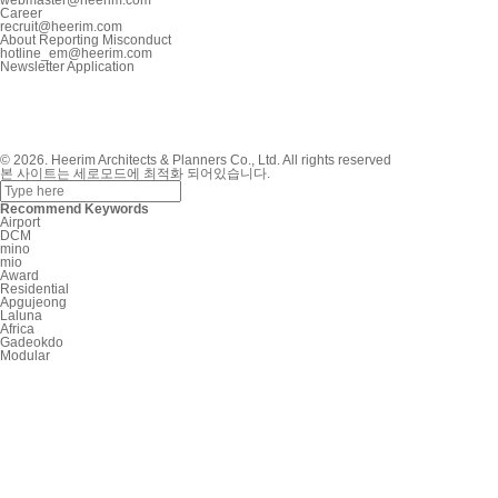
Career
recruit@heerim.com
About Reporting Misconduct
hotline_em@heerim.com
Newsletter Application
© 2026. Heerim Architects & Planners Co., Ltd. All rights reserved
본 사이트는 세로모드에 최적화 되어있습니다.
Recommend Keywords
Airport
DCM
mino
mio
Award
Residential
Apgujeong
Laluna
Africa
Gadeokdo
Modular