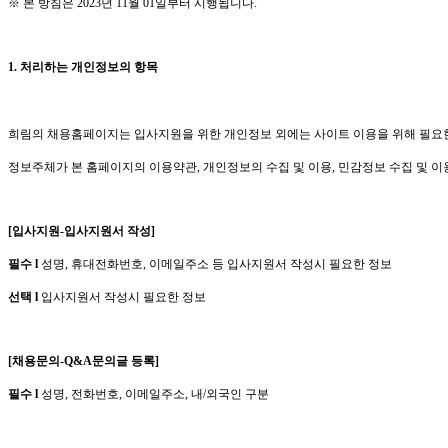
※ 본 방침은
2023
년
11
월
01
일부터 시행됩니다
.
1.
처리하는 개인정보의 항목
희림의 채용홈페이지는 입사지원을 위한 개인정보 외에는 사이트 이용을 위해 필요
정보주체가 본 홈페이지의 이용약관
,
개인정보의 수집 및 이용
,
민감정보 수집 및 이
[
입사지원
-
입사지원서 작성
]
필수
l
성명
,
휴대전화번호
,
이메일주소 등 입사지원서 작성시 필요한 정보
선택
l
입사지원서 작성시 필요한 정보
[
채용문의
-Q&A
문의글 등록
]
필수
l
성명
,
전화번호
,
이메일주소
,
내
/
외국인 구분